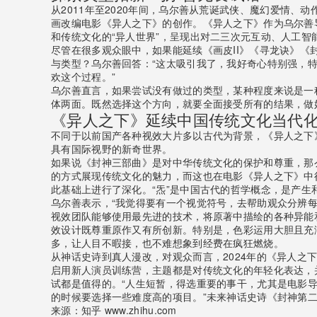
从2011年至2020年间，乌尔善从荒诞武侠、魔幻爱情
画改编电影《异人之下》的创作。《异人之下》作为乌尔善
和传统文化的“异人世界”，呈现出对二三次元互动、人工
尽管在很多观众眼中，如果能延续《画皮II》《寻龙诀》
与类型？乌尔善回答：“这太吸引我了，我好奇心特别强，
欢这个过程。”
乌尔善直言，如果尝试没有做过的类型，某种程度来说是一
体两面。既然选择这个方向，就要全面接受所有的结果，做
《异人之下》延续中国传统文化当代
不同于以前国产各种视效大片多以古代为背景，《异人之下
具有国际视野的新奇世界。
如果说《封神三部曲》是对中华传统文化的保护和尊重，那
的方式展现传统文化的魅力，而这也在电影《异人之下》中
此基础上进行了深化。“炁”是中国古代的哲学概念，是产生
乌尔善表示，“我觉得要有一个视觉符号，去帮助观众分辨
视效团队能够使用最先进的技术，将原著中描绘的各种异能
效设计既尊重原作又有所创新。特别是，色彩运用大胆且充
多，让人目不暇接，也不难想象到经费在疯狂燃烧。
从神话史诗到真人漫改，对观众而言，2024年的《异人
启用新人演员训练营，主题都是对传统文化的年轻化表达，
试都是值得的。“人生短暂，得选重要的事干，尤其是电影
的时候要选择一些难度高的项目。”未来神话史诗《封神第
来源：知乎 www.zhihu.com