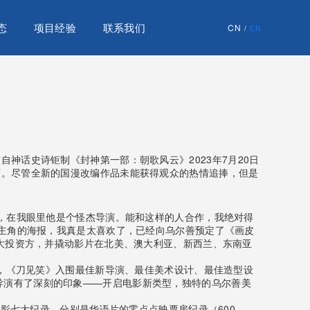
态
项目经验
联系我们
CN
/
EN
神话史诗钜制《封神第一部：朝歌风云》2023年7月20日
面。尽管全新的国漫改编作品未能获得观众的热情追捧，但是
艺，在我眼里他是个怪杰导演。能和这样的人合作，我绝对得
男主角的海报，我真是太喜欢了，已经向乌尔善预定了《画皮
最大投资方，并撬动影片在北美、澳大利亚、新西兰、东南亚
奖，《刀见笑》入围最佳新导演、最佳美术设计、最佳造型设
导演有了深刻的印象——开启电影新类型，独特的乌尔善美
电影七大纪录，分别是华语片的零点点映票房纪录（600