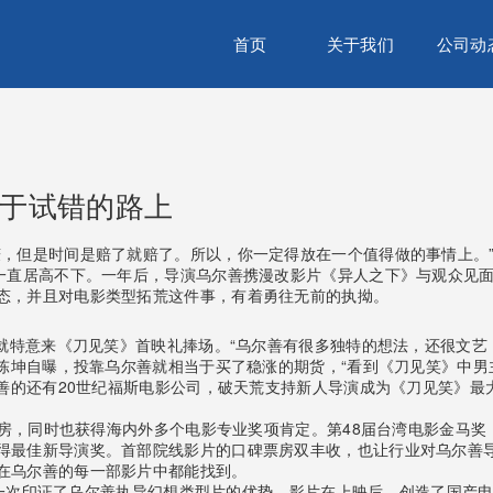
首页
关于我们
公司动
勇于试错的路上
，但是时间是赔了就赔了。所以，你一定得放在一个值得做的事情上。”自
度一直居高不下。一年后，导演乌尔善携漫改影片《异人之下》与观众见
态，并且对电影类型拓荒这件事，有着勇往无前的执拗。
坤就特意来《刀见笑》首映礼捧场。“乌尔善有很多独特的想法，还很文
”陈坤自曝，投靠乌尔善就相当于买了稳涨的期货，“看到《刀见笑》中
尔善的还有20世纪福斯电影公司，破天荒支持新人导演成为《刀见笑》
万票房，同时也获得海内外多个电影专业奖项肯定。第48届台湾电影金马
得最佳新导演奖。首部院线影片的口碑票房双丰收，也让行业对乌尔善
在乌尔善的每一部影片中都能找到。
，再一次印证了乌尔善执导幻想类型片的优势。影片在上映后，创造了国产