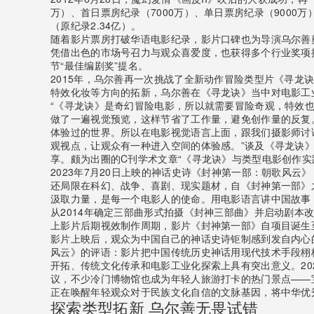
万）、首日票房纪录（7000万）、单日票房纪录（9000
（原纪录2.34亿）。
随着影片票房打破华语电影纪录，影片口碑也为导演乌尔善奠定
凭借出色的市场号召力与观众喜爱度，也获得多个行业奖项提
节“最佳编剧奖”提名。
2015年，乌尔善再一次挑战了全新动作冒险类型片《寻龙诀
特效化妆等方向的拓新，乌尔善在《寻龙诀》当中对电影工
“《寻龙诀》是奇幻冒险电影，所以就需要冒险奇观，特效也
做了一遍视觉预览，这样节省了工作量，避免创作量的反复
体验过的世界。所以在电影视觉语言上面，跟我们摄影师讨论
观视点，让观众有一种进入空间的体验感。”谈及《寻龙诀
享。颇为出圈的C刊学术文章“《寻龙诀》与类型电影创作实
2023年7月20日上映的神话史诗《封神第一部：朝歌风
还局限在科幻、战争、喜剧、现实题材，自《封神第一部》
汲取力量，是每一个电影人的使命。用电影语言讲中国故事
从2014年确定三部曲形式拍摄《封神三部曲》并启动剧本改编
上影片后期视效制作周期，影片《封神第一部》自项目诞生
影片上映后，观众为中国自己的神话史诗钜制感到发自内心
风云》的评语：影片把中国传统历史神话用现代技术手段栩
开拓、传统文化传承和电影工业化探索上具有突出意义。20
议，不少冷门博物馆也成为年轻人旅游打卡的热门景点——
正在唤醒年轻观众对于民族文化自信的文脉基因，将中华优
探索类型拓新 乌尔善无畏试错