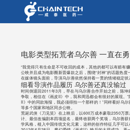
电影类型拓荒者乌尔善 一直在
“我觉得只有生命是不可收回的成本，其他的都可以有赔有赚
公映并且成为电影圈新晋爆款之后，围绕“封神”的话题热
在媒体镜头面前，导演乌尔善依然保持着一贯的情绪稳定状
细看导演作品履历 乌尔善还真没输过
时间倒退回2011年3月，早在与乌尔善合作开始之前，陈
争取，相信在《画皮II》中，我和周迅都会有很好的展现。
II》中的同款海报，我必须得拍一个那样的！”同样看好乌
等多个国家和地区同步公映。
荒诞武侠《刀见笑》在上映后，以600万成本豪取2350
计、最佳改编剧本四项提名，最终收获两个奖项，乌尔善获
学风格，植入中国传统文化元素，这样的创作特征几乎可以
2012年6月28日，魔幻爱情《画皮II》映后的大获成功