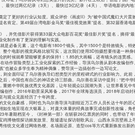
万）、最快过两亿纪录（3天）、最快过3亿纪录（4天）、华语电影的内
了更好的行业认知度。观众评价《画皮II》为“被中国式魔幻大片震撼”
名肯定。第49届台湾电影金马奖“最佳视觉效果”提名、第32届香港电影
》，并凭借影片获得第33届大众电影百花奖“最佳影片奖”提名，摘得“最
业化制作有了更深的理解与实践。
就是必备元素，这个电影有1800个镜头，其中1500个是特效镜头，
。整个电影的视觉风格比较写实，这次我们使用3D拍摄想要传递一种身
的时候就希望能够更多的保持1：1.85的大画幅，还有镜头的连贯感
》在动作冒险类型上工业化探索的工作经验，导演乌尔善从剧本改编创作
践”也被众多学生奉为精神偶像，赞导演一边搞创作一边写论文。
云》，则全面印证了乌尔善执导幻想类型片的里程碑式的行业影响力。此
之后，中国也有自己的神话史诗三部曲。乌尔善在采访中提到：“把中华
，重燃中华民族优秀文化基因，让年轻观众以国潮为美，让世界看见中华
创作，2016年勘景采风筹备，2017年全球海选演员，2018年启动封神
至与观众见面经历了十年跨度。
的文化自豪感，同时也为乌尔善导演与剧组近万工作人员长达十年的匠
栩如生地呈现在大银幕上，对庞大体量的经典故事完成创新性改编，角
23年暑期档至今，《封神第一部》在斩获26亿票房的同时，也带动了
宝鸡博物馆探访姬发故里、殷墟遗址探访朝歌风云、山西永乐宫壁画上
秀传统文化通过网络热梗、名场面还原、造型cos等方式重新焕发出新