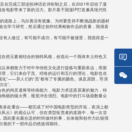
且在完成三部连拍神话史诗钜制之后，在2021年启动了漫
改电影带来了新的活力。影片基于国漫IP打造兼具现代性
错的道路上，乌尔善没有犹豫。为何要坚持不断挑战新的题材
能去学习研究，然后通过创作结果检验作品的质量，我很喜
没有人做过，有可能不成功，有可能不被接受，我觉得是一
超自然元素相结合的独特风格，创造出一个既有本土特色又
直以来都致力于对中华传统文化进行提炼与重新表达，用新
在线
原理，它们来自于炁、经络的运行和五行的理论，电影也在
咨询
化”——异人们的“炁”都有了专属的颜色。谈及原因，导演
功法”。
微信
角色的拘灵遣将等特殊能力，电影力求还原原著的魅力，特
咨询
场绚丽的烟火秀，视觉冲击强烈。电影中的打斗场面数量众
上有多处重合——都完成了对中国电影类型的开拓，表演上都
歌风云》的观众认可，但在类型拓荒者的道路中，每一次尝
，因此要在最合适的时间做对的事，在体能和创作力比较强
尔善的下一部作品仍然值得期待。