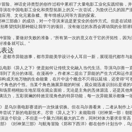
、动作冒险、神话史诗类型的创作过程中累积了大量电影工业化实践经验，并
导演在中国电影工业化和类型拓新上的又一次尝试，为蛰伏已久的国产漫
智能应用、文化元素杂糅、青年情感认同等方面的探索。
《封神三部曲》的成功，对一个导演来说是更安全的创作方式。但是在试
特别希望找到那种能让我学习的项目。没有做过的东西会调动我的全部潜
种冒险，要做好失败的准备，“所有第一次的意义在于它的开拓性，因为
好准备就可以。”
化表达
》是都市异能故事，都市异能美学设计令人耳目一新，展现现代都市与
么电影《异人之下》便是如何让传统文化融入当代生活。导演乌尔善一
得到了充分的体现。在漫画中，作者米二提出了异能的产生方式和运作
和构成天地万物的生命能量，在片中这个概念不只得以延续，还变得“可视
每个角色的个性。当某个角色施展异能的时候，观众能迅速识别出是谁的
和场景栩栩如生地呈现在观众面前，无论是主角的炁体源流，还是其他
满活力，五彩斑斓的特效呈现角色的特异功能，每一次异能展示都像一
之下》是乌尔善电影赛道的一次快速切换。但在乌尔善看来，二者从制作
并尝试了新的电影技术。尽管《异人之下》未能取得《封神第一部：朝
导演这个职业，不但是一个脑力消耗极大的工作，同时对体力要求非常高
二部》《封神第三部》与航海冒险《郑和下西洋》都在创作计划当中，乌