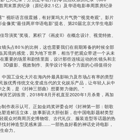
地首周末票房纪录（原纪录2.1亿）及华语电影单周票房纪录
“ 视听语言很震撼，有好莱坞大片气势”“视觉奇观”。影片
金像奖“最佳两岸华语电影”提名、第20届北京大学生电影
佳导演奖”奖项。累积了《画皮II》在概念设计、视觉特效、
特效镜头占80％的比例，这也需要我们在前期筹备的时候全部
临其境的感觉，因为地下世界，相当于把观众带进一个从未
。在重要的场景和剧情里面，设计那些连续运动的长镜头和主
、3D摄影、视效制作、美学设计等各个方面的心得值得分
前，中国工业化大片在海内外最具影响力及市场占有率的类型
民族优秀传统文化变成当代的文化娱乐产品，让年轻人从中
之美，是《封神三部曲》想要努力做的。”
演艺训练营，2018年8月开机直至2020年1月杀青，再加
心制作表示认可。正如金鸡奖评委会对《封神第一部：朝歌
色塑造鲜活立体，故事新说大胆创新，在中国电影题材类型
年轻观众对商周历史博物馆、古代礼仪、服装造型等话题的热
寻找封神造型灵感来源……一部热血好看的神话史诗电影，
的生命力。