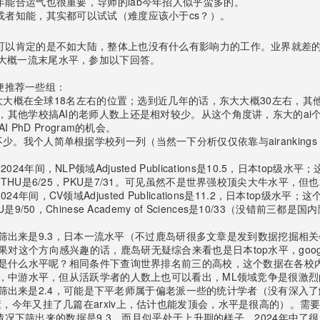
年能合运气也很重要，导师的lab今年招人似乎蛮多的。
或者知能，其实都可以试试（难度应该小于cs？）。
讲可以肯定的是不如大陆，整体上也没有什么有影响力的工作。业界就差
大概一流末尾水平，参加以下回答。
顺便推荐一些组：
，东大大概在全球18名左右的位置；选到近几年的话，东大大概30左右
大，其他学校搞AI的老师人数上还是相对较少。从这个角度讲，东大的a
PhD Program的机会。
。我个人简单根据学校列一列（当然一下分析仅仅依靠与airanking
9-2024年间，NLP领域Adjusted Publications是10.5，日
THU是6/25，PKU是7/31。可见虽然不是世界强校顶尖大牛水平，但
9-2024年间，CV领域Adjusted Publications是11.2，日本
/50，Chinese Academy of Sciences是10/33（没错
AI筛出来是9.3，日本一流水平（不过鹿岛研很多文章是发到数据挖掘相关会
方向感兴趣的话，鹿岛研无疑综合来看也是日本top水平，google sch
是什么水平呢？相同条件下查询世界排名前三的高校，这个数据在各校内部的水平
号了，中游水平，但从活跃学者的人数上也可以看出，ML领域竞争是很激
+AI筛出来是2.4，可能是下平老师属于偏老派一些的统计学者（没有深入
今年又挂了几篇在arxiv上，估计也能发顶会，水平是很高的）。需要指
同样情况下筛出来的数据是9.3，而且似乎处于上升期的样子，2024年中了