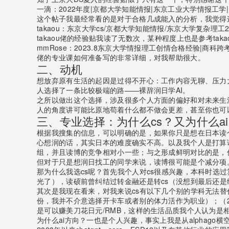
一滴：2022年度|京都大学知能情报|东京工业大学情报工学
这个帖子我最经常看的是对于合格几成能入的分析，我觉得
takaou：东京大学cs/京都大学知能情报/东京大学复杂理工2
takaou佬的经验贴我读了无数次，某种程度上也是参考tak
mmRose：2023.8东京大学情报理工创情合格经验|商科
佬的专业课如何准备写的非常详细，对我帮助很大。
二、动机
想放弃原有生活的起因是过得不开心：工作内容无聊、压力
人选择了一条比较极端的路——裸辞润日学AI。
之所以做出这个选择，涉及很多个人方面的偏好和对未来生
人的角度讲可能比原地苟着什么都不做会更差，甚至你也可
三、专业选择：为什么cs？又为什么a
根据我搜集的信息，可以明确的是，如果你只是想在日本读
心想润的话，其实日本的难度确实不高。以及我个人是打算
组，并且读博的竞争相对小一些；与之形成鲜明对比的是，你想
但对于只是想润日找工的同学来说，读博很可能是个减分项
那为什么我选cs呢？首先我个人对cs很感兴趣，本科时
光了），读硕前曾纠结过转金融还是转cs（没想到最后还是
其次是我现在看来，对我来说cs有以下几个别的学科无法
份，我并不介意选择开卡车或者别的体力活作为职业）；（2）
是可以赚美刀花日元/RMB，这样的生活品质我个人认为是
为什么ai方向？一也是个人兴趣，事实上我是从alphag