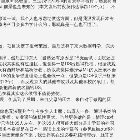
关方向里跟ml比较搭。三是我个人对ai的前景非常看好，愿意将自
前景也是未知的（本文发出前夜英伟达暴跌10个点）...不
的同学可以考虑试一试。我个人也考虑过做这方面，但是我没发现日本有
cs系，修考科目会多力学什么的，那就真是一点也不懂了。
结合学校、项目决定了报考范围。最后选择了京大数据科学、东大
选择，然后主冲东大（当然还有原因是DS无面试，面试还是
这点我其实也有过担忧，但觉得一是DS出愿得托福，根据我观
并没有西野研和黑桥研卷，所以我觉得选择做ML的人应该不会
DS的竞争强度理论上也会低一点，但缺点是DS似乎严格按
招12个），而反观京大的其他专攻以及其他学校的项目，都
会把留着的名额给DS。
现在看其实这么做很不值得效仿。
p呗，但真到了后期，来自父母的压力、来自对于做题的厌
倍，你也无法预判当年有多少人出愿，出愿人一多、通过书类的
发挥；专业课的随机性更大。当然更关键的是，情理cs对
后只淘汰35人左右。但这35人很可能大部分是非学部的外国
多本身就是在日本一路读上来的学部爷（参见takaou佬的
多重因素组合下来，我觉得实在没必要死磕情理cs。就算是