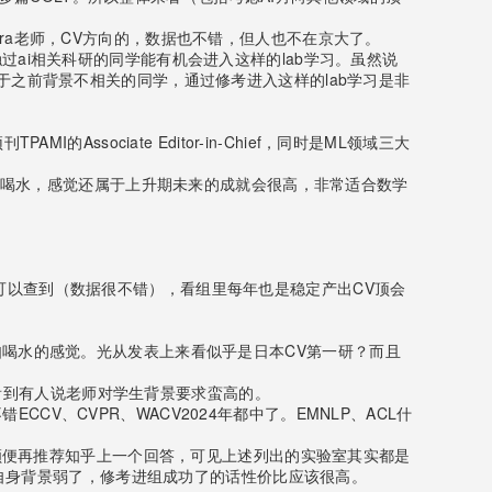
uhara老师，CV方向的，数据也不错，但人也不在京大了。
ai相关科研的同学能有机会进入这样的lab学习。虽然说
于之前背景不相关的同学，通过修考进入这样的lab学习是非
sociate Editor-in-Chief，同时是ML领域三大
R如喝水，感觉还属于上升期未来的成就会很高，非常适合数学
kings上可以查到（数据很不错），看组里每年也是稳定产出CV顶会
如喝水的感觉。光从发表上来看似乎是日本CV第一研？而且
乎上看到有人说老师对学生背景要求蛮高的。
CCV、CVPR、WACV2024年都中了。EMNLP、ACL什
。顺便再推荐知乎上一个回答，可见上述列出的实验室其实都是
偏偏自身背景弱了，修考进组成功了的话性价比应该很高。