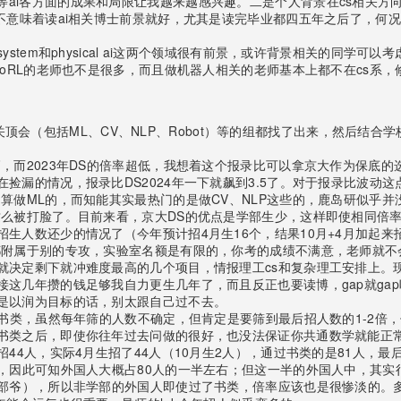
行业的应用等ai各方面的成果和局限让我越来越感兴趣。二是个人背景在cs相
意味着读ai相关博士前景就好，尤其是读完毕业都四五年之后了，何况ai
ning system和physical ai这两个领域很有前景，或许背景相关
器人领域似乎发CoRL的老师也不是很多，而且做机器人相关的老师基本上都不在
领域相关顶会（包括ML、CV、NLP、Robot）等的组都找了出来，然后
，而2023年DS的倍率超低，我想着这个报录比可以拿京大作为保底的
捡漏的情况，报录比DS2024年一下就飙到3.5了。对于报录比波动
算做ML的，而知能其实最热门的是做CV、NLP这些的，鹿岛研似乎
么被打脸了。目前来看，京大DS的优点是学部生少，这样即使相同倍率
生人数还少的情况了（今年预计招4月生16个，结果10月+4月加起来
都附属于别的专攻，实验室名额是有限的，你考的成绩不满意，老师就不
就决定剩下就冲难度最高的几个项目，情报理工cs和复杂理工安排上。
这几年攒的钱足够我自力更生几年了，而且反正也要读博，gap就ga
是以润为目标的话，别太跟自己过不去。
有书类，虽然每年筛的人数不确定，但肯定是要筛到最后招人数的1-2
书类之后，即使你往年过去问做的很好，也没法保证你共通数学就能正常
44人，实际4月生招了44人（10月生2人），通过书类的是81人，最
，因此可知外国人大概占80人的一半左右；但这一半的外国人中，其实很
学部爷），所以非学部的外国人即使过了书类，倍率应该也是很惨淡的。