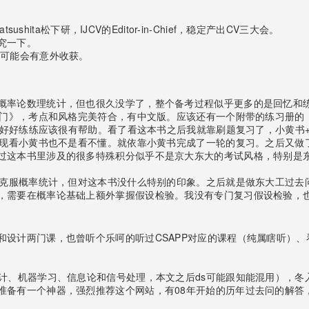
hita松下研，IJCV的Editor-in-Chief，稳定产出CV三大会。
究一下。
gs，可能会有意外收获。
概率论数理统计，但也很久没学了，整个备考过程似乎更多的是回忆和
数入门》，考点和风格完美符合，有中文版。应该还有一个附带的练习册
习册好好练练应该很有帮助。看了看这本书之后我就靠刷题复习了，小黄书
发现看小黄书也不是看不懂。就依靠小黄书完成了一轮的复习。之后又做
过这本书里涉及的很多特殊积分似乎不是京大东大的考试风格，特别是
弱点克服概率统计，但对这本书没什么特别的印象。之后就是做东大工过
，需要在概率论基础上额外掌握假设检验。我没有专门复习假设检验，
和设计两门课，也曾听个乐呵的听过CSAPP对应的课程（纯属瞎听）
统计、机器学习、信息论和信号处理，本文之后ds可能跟知能混用），
准备有一个神器，强烈推荐这个网站，有08年开始的历年过去问的解答