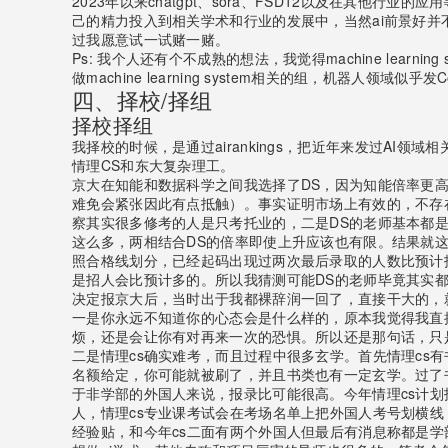
2023年以来chatgpt、sora、FSD12以及在其他
己的精力投入到相关学术和行业的发展中，当然ai前景好并不
过我愿意试一试赌一赌。
Ps: 我个人还有个不成熟的想法，我觉得machine lear
做machine learning system相关的组，机
四、择校/择组
择校择组
我择校的时候，是通过airankings，把近年来发过AI
情理CS和东大复杂理工。
京大在知能和数据科学之间我选择了DS，因为知能倍率更高
难免会紧张因此有点抵触）。事实证明市场上有效的，不存在
察其实很多修考的人是只考托业的，二是DS的老师基本都是
这么多，两相结合DS的倍率即使上升应该也有限。结果就这
照合格线划分，已经起码出现过两次最后录取的人数比预计招
是招人会比预计多的。所以我猜测可能DS的老师毕竟其实
决定报京大后，当时出于我都裸辞润一回了，直接干大的，
一是你永远不知道你的心态会是什么样的，原本我觉得我直接
烦，还是会让你有对再来一次的恐惧。所以还是那句话，只
二是情理cs确实难考，而且过程中很多玄学。首先情理cs
名额给定，你可能就被刷了，并且书类也有一定玄学。过了
于非学部的外国人来说，报录比可能很高。今年情理cs计划招
人，情理cs专业课考试会在考场名单上把外国人考号划横线
经验贴，和今年cs二面有两个外国人但最后有消息称都是