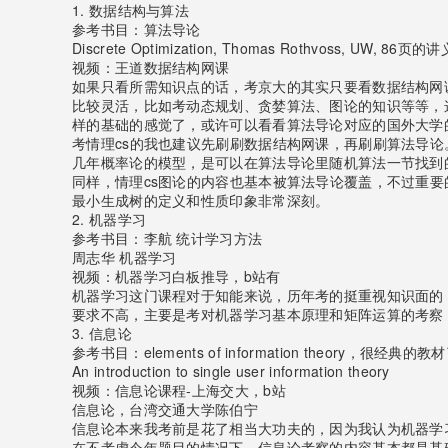
1. 数据结构与算法
参考书目：算法导论
Discrete Optimization, Thomas Rothvoss, UW, 
视频：王道数据结构网课
如果只看所需知识点的话，考京大的其实只要看数据结构网
比较灵活，比如考动态规划、贪婪算法、图论的知识等等，
样的基础的感觉了，或许可以看看算法导论对应的国外大学的
考情理cs的我也建议先刷刷数据结构网课，再刷刷算法导
几年概率论的模型，是可以在算法导论里随机算法一节找到
同样，情理cs图论的内容也基本被算法导论覆盖，不过重
最小生成树的定义和性质印象非常深刻。
2. 机器学习
参考书目：李航 统计学习方法
周志华 机器学习
视频：机器学习白板推导，b站有
机器学习这门课程对于知能来说，历年考的挺重视知识面的
要求不高，主要是考对机器学习基本原理和矩阵运算的考察
3. 信息论
参考书目：elements of information theory，很经典的教
An introduction to single user information theory
视频：信息论课程-上海交大，b站
信息论，台湾交通大学陈伯宁
信息论本来我考前是花了相当大功夫的，因为我认为机器学
在不考虑今年题目的情况下，信息论考察的内容基本都是基