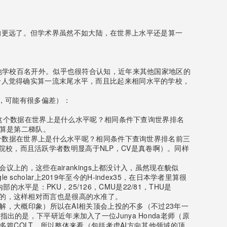
的更远了。但学术界虽然不如大陆，在世界上水平还是算一
，其他学校百名开外。似乎也很符合认知，近年来其他国家地区的
i个人觉得确实算一流末尾水平，而且比起来相同水平的学校，
s，可能有很多偏差）：
本top级水平；这个数据在世界上是什么水平呢？相同条件下查询世界排名
也算是第二梯队。
top级水平；这个数据在世界上是什么水平呢？相同条件下查询世界排名前三
前三都是国内院校，而且活跃学者数明显高于NLP，CV是真卷啊）。同样
议上的，这些在airankings上都没计入，虽然现在貌似
olar上2019年至今的H-index35，在日本学者里算很
是：PKU，25/126，CMU是22/81，THU是
烈的，这样相对而言也是很高的水准了。
了解，大概印象）所以在AI相关顶会上投的不多（不过23年一
出的是，下平研近年来加入了一位Junya Honda老师（原
很多篇COLT。所以整体来看（包括考虑AI方向其他领域的顶