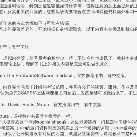
信道编码理论，特别是信道容量如何计算等，值得注意的是上面提到的
道）及其相关的计算的，这些应该需要结合过去问和其他资料额外学习
，近年来的考点大概如下（可能有错漏）；
率上的显著差异的，可以根据自身情况取舍。以下内容中会涉及到我自
推荐的用书，有中文版
页、虚拟内存等，信号量考的相对少一些，不过今年也出题了。教材本身
，但理论上讲，理解了书上的相关内容是完全可以做出来的。
Edition The HardwareSoftware Interface，官方推荐用书，有中文版。
ngTing Hwang。内容完全涵盖了计组的考试范围，并且有公开的视频、课件、作业
e。个人认为刷完CSAPP和上述网课相关习题后，应该足够可以做出来了。不
 Harris, David, Harris, Sarah，官方推荐用书，有中文版
 Architecture，课程教科书跟官方推荐的一样。
design and ICs，我个人挺喜欢这个老师sophia shao的，这位老师还有
考答案（ucb的这门资料对应的其实是另一个老师的课程，shao当年
有视频，但似乎公开渠道没有对应的习题、试题及答案资料，课程教科书是Fundamenta