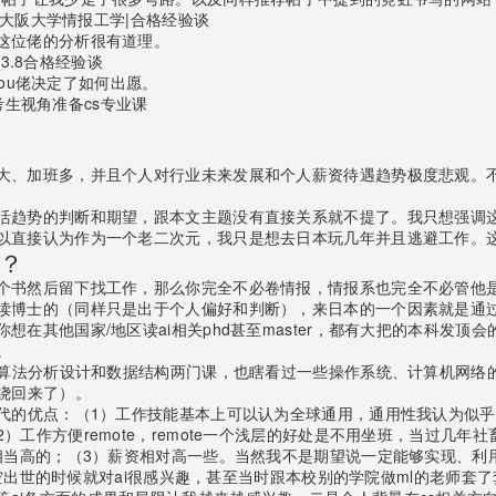
|大阪大学情报工学|合格经验谈
这位佬的分析很有道理。
3.8合格经验谈
aou佬决定了如何出愿。
跨考生视角准备cs专业课
大、加班多，并且个人对行业未来发展和个人薪资待遇趋势极度悲观。
活趋势的判断和期望，跟本文主题没有直接关系就不提了。我只想强调
以直接认为作为一个老二次元，我只是想去日本玩几年并且逃避工作。
i？
个书然后留下找工作，那么你完全不必卷情报，情报系也完全不必管他是
读博士的（同样只是出于个人偏好和判断），来日本的一个因素就是通过
在其他国家/地区读ai相关phd甚至master，都有大把的本科发顶
。
选过算法分析设计和数据结构两门课，也瞎看过一些操作系统、计算机网
绕回来了）。
替代的优点：（1）工作技能基本上可以认为全球通用，通用性我认为似
工作方便remote，remote一个浅层的好处是不用坐班，当过几
相当高的；（3）薪资相对高一些。当然我不是期望说一定能够实现、利
o横空出世的时候就对ai很感兴趣，甚至当时跟本校别的学院做ml的老师