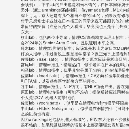
会顶刊），下平lab的产出也是相当不错的，在日本同样属
另外，通过airankings还能搜到一位yamada老师，
综上可见，京大还是有几个相当不错的lab的，如果没有修
对于只想修士毕业就在日本招工的同学来说可能跟其他的la
常值得的投资（注意只是个人看法，毕竟我也只是个门外汉
东大：
杉山lab，包括两位小导师，情理CS/新领域复杂理工招生：这个就
会2024年的Senior Area Chair。足以证明水平之高。
铃木lab，情理数理情报招生；应该算是杉山之后日本ML
好的人报考，不过据说主要是招学部爷？反正知乎上没看到
佐藤lab（issei sato），情理cs招生：原本应该是杉
宫尾lab，情理cs招生：情理热门，似乎老师在日本的影响
相泽lab，情理cs招生：似乎其实是属于nii的，但在情理招
佐藤lab（imari sato），情理cs招生：CV方向和医学影
和TPAMI，以及很多医学影像方面的顶会。
谷中lab，情理cs招生。NLP方向，有NLP顶会产出。曾
原田lab，情理电情招生（可能不准确；据佬反馈应该同时
个人觉得CV+机器人前景很好。
佐藤lab（yochi sato），似乎是在情理电情和情报
中山lab（Hideki Nakayama），似乎是在创情招生
么的以前也有发。
因为airankings还包括机器人领域的，所以东大还
很不错的，如果想进组读博的话基本上都需要强发表加强con