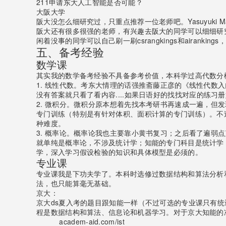
211申请东大人工智能是否可能？
大阪大学
阪大没怎么细研究过，只重点推荐一位老师吧。Yasuyuki Matsus
阪大还有很多很强的老师，有兴趣去阪大的同学可以细细研
闲着没事的同学可以自己刷一刷csrangkings和airankin
五、备考经验
数学课
其实我的数学备考经验不具备参考价值，本科学过高代数分
1. 线性代数。考东大情理的话强推斋藤正彦的《线性代
没有答案就只看了看内容....如果日语好的找找对应的练
2. 微积分。微积分原本想着先找本考研书再速成一遍，但
专门训练（特别是有针对体积、面积计算的专门训练）。不
种难度。
3. 概率论。概率论我也主要靠小黄书复习；之后看了遍
就单纯是概率论，不涉及统计学；知能的专门科目是统计学
学，深入学习假设检验的知识和具体模型是必须的。
专业课
专业课我是下功夫学了。本科时选修过数据结构和算法分析
法，也只能算毫无基础。
京大：
京大ds夏入考的题目跟知能一样（不过可选的专业课只有
程是数据结构和算法、信息论和机器学习。对于京大知能的
academ-aid.com/ist