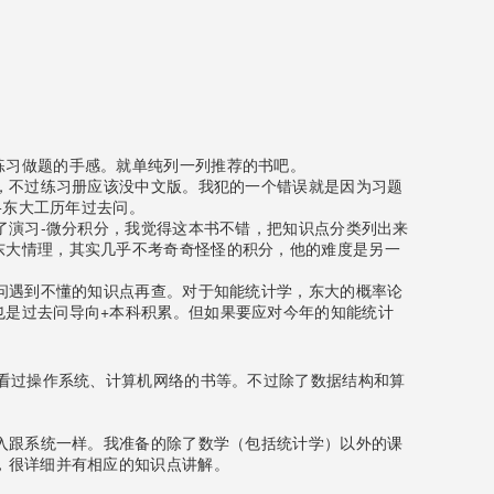
练习做题的手感。就单纯列一列推荐的书吧。
的，不过练习册应该没中文版。我犯的一个错误就是因为习题
+东大工历年过去问。
了演习-微分积分，我觉得这本书不错，把知识点分类列出来
东大情理，其实几乎不考奇奇怪怪的积分，他的难度是另一
去问遇到不懂的知识点再查。对于知能统计学，东大的概率论
也是过去问导向+本科积累。但如果要应对今年的知能统计
、看过操作系统、计算机网络的书等。不过除了数据结构和算
冬入跟系统一样。我准备的除了数学（包括统计学）以外的课
，很详细并有相应的知识点讲解。