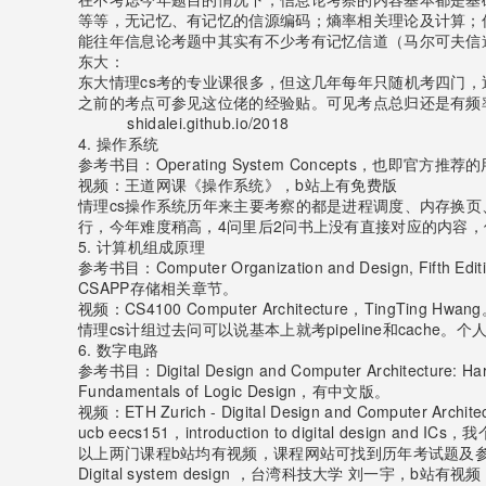
等等，无记忆、有记忆的信源编码；熵率相关理论及计算；
能往年信息论考题中其实有不少考有记忆信道（马尔可夫信
东大：
东大情理cs考的专业课很多，但这几年每年只随机考四门
之前的考点可参见这位佬的经验贴。可见考点总归还是有频
shidalei.github.io/2018
4. 操作系统
参考书目：Operating System Concepts，也即官方
视频：王道网课《操作系统》，b站上有免费版
情理cs操作系统历年来主要考察的都是进程调度、内存换
行，今年难度稍高，4问里后2问书上没有直接对应的内容
5. 计算机组成原理
参考书目：Computer Organization and Design, Fifth 
CSAPP存储相关章节。
视频：CS4100 Computer Architecture，Ti
情理cs计组过去问可以说基本上就考pipeline和cach
6. 数字电路
参考书目：Digital Design and Computer Architecture:
Fundamentals of Logic Design，有中文版。
视频：ETH Zurich - Digital Design and Computer
ucb eecs151，introduction to digital 
以上两门课程b站均有视频，课程网站可找到历年考试题及参
Digital system design ，台湾科技大学 刘一宇，b站