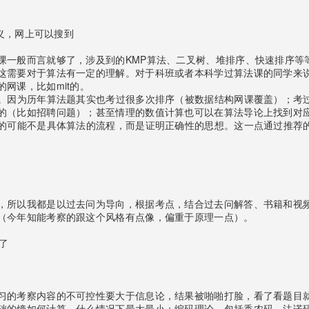
86页的讲义，网上可以搜到
课一般而言就够了，涉及到的KMP算法、二叉树、堆排序、快速排序等
这需要对于算法有一定的理解。对于科班或者本科学过算法课的同学来
网课，比如mit的。
论。因为历年算法题其实也考过很多次排序（被数据结构网课覆盖）；考
的（比如招聘问题）；甚至情理的数值计算也可以在算法导论上找到对
要的可能不是具体算法的流程，而是证明正确性的思想。这一点通过推荐
，所以我都是以过去问为导向，根据考点，结合过去问解答、书籍和视
（今年知能考察的跟这个风格有点像，偏重于原理一点）。
材了
习的考察内容的不可控性要大于信息论，结果被啪啪打脸，看了看题目
础的熵如何计算，什么情况下最大最小；编码理论，包括香农码、法诺