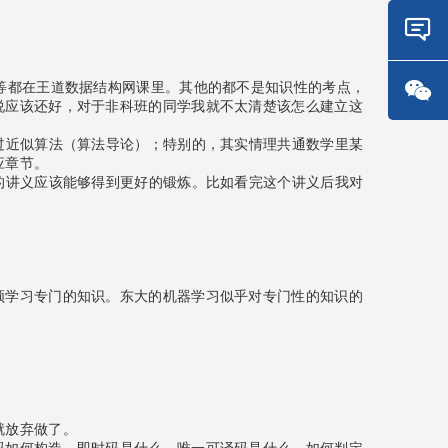
在线
等都在王道数据结构网课里。其他的都不是知识性的考点，
咨询
说应该还好，对于非科班的同学我就不太清楚该怎么建立这
微信
过近似算法（算法导论）；特别的，其实情理共通数学里某
咨询
应章节。
的讲义应该能够得到更好的锻炼。比如看完这个讲义后我对
频学习专门的知识。东大的机器学习似乎对专门性的知识的
就放弃做了。
码如何构造，即时码是什么，唯一可译码是什么，如何判定