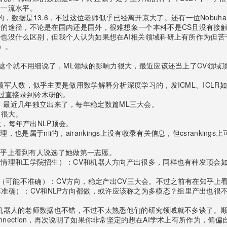
于一流水平。
ML方向的，数据是13.6，不过这位老师似乎已经离开京大了。还有一位Nob
考的途径，不论是在国内还是国外，很难想象一个本科不是CS且没有接触过
b也没什么区别，但我个人认为如果想在AI相关领域科研上有所作为但苦
）。
不用细说了，ML领域的影响力很大，最近应该还当上了CV领域顶刊TPAMI的As
的领军人数，似乎主要是做用数学解释分析深度学习的，发ICML、ICL
过直接录到铃木研的。
山研的，最近几年独立出来了，每年稳定数篇ML三大会。
力很大。
生，每年产出NLP顶会。
像处理，也是属于nii的，airankings上没有收录有关信息，但csran
在知乎上看到有人说选了她做第一志愿。
在情理和工学院招生）：CV和机器人方向产出很多，同样也有种发顶会
学环招生（可能不准确）：CV方向，稳定产出CV三大会。不过之前有在知
（可能不准确）：CV和NLP方向都做，或许应该称之为多模态？组里产出也很不错E
有不少做机器人的老师数据也不错，不过不太熟悉他们的研究领域就不多谈了
nection，再次说明了如果你非常坚定的想在AI学术上有所作为，