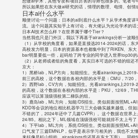
想做ai学术，其他专攻和项目厉害的导师也很多的。笔者今
所以如果想在东大做ai研究的话，情理的数理、电情、创情
日本ai什么水平
顺便讨论一个问题：日本的ai到底什么水平？从学术角度
流。这个问题其实知乎上有讨论，有大佬认为光论学术的话
日本AI技术怎么样？在世界属于哪个Tier？
当然我也只是门外汉，我以下再基于airankings分析一波
（1）从学校的角度看，如果是直接选2014-2024的话
高校发力明显，日本的资源基本也都集中到了RIKEN、东
bar明显要低一些，起码给了跨专业的同学进入世界top30的AI 
（2）从老师或者组的角度看，其实日本可选的不错的组还不少
京大：
1）黑桥lab，NLP方向，知能招生。光看airankings上201
前三的高校，这个数据在各校内部的水平是：CMU，7/20，
2）西野lab，CV方向，知能招生。光看airankings上201
的高校，这个数据在各校内部的水平是：PKU，12/69，THU是9
应该可以算顶级强校第二梯队的组。
3）鹿岛lab，ML方向，知能/DS招生。类似前面按照ML+
KDD等会议的地位相比机器学习三大会确实越来越低，但如果对这个
不错的了，2024年还中了几篇CVPR）。这个数据在世界上
24/85。相比之下，ML领域在顶级强校可能就排不太上
4）下平lab，ML方向，系统/DS招生。类似前面按照ML
口气发了三篇EMNLP，似乎是表示学习相关的，我也不太懂，
来好像是杉山组的，airankings也还算在东大下面），