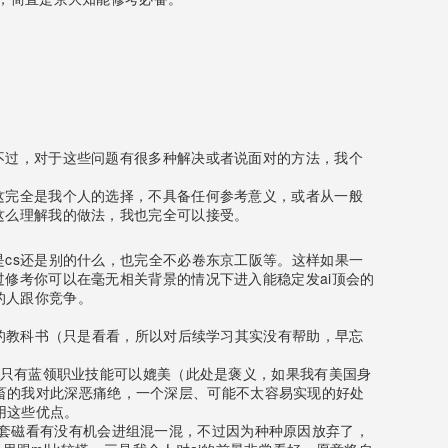
不过，对于这些问题有很多种解决或者说面对的方法，我个
这完全是我个人的选择，不具备任何参考意义，或者从一般
这么理解我的做法，我也完全可以接受。
cs还是别的什么，也完全不必卷东京工阪等。这样如果一
修考你可以在毫无相关背景的情况下进入能稳定发ai顶会的
会的人跟你竞争。
络的教科书（只是看看，所以对后续学习其实没有帮助，早忘
乎只有蓝领职业技能可以媲美（此处是褒义，如果我有美国身
年社畜的我对此深恶痛绝，一个深层、可能不太容易实现的好处
用这些优点。
套了套磁看有没有机会进组混一混，不过因为种种原因放弃了，